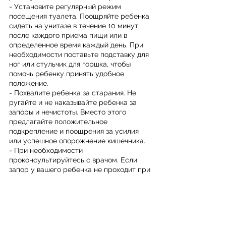
- Установите регулярный режим 
посещения туалета. Поощряйте ребенка 
сидеть на унитазе в течение 10 минут 
после каждого приема пищи или в 
определенное время каждый день. При 
необходимости поставьте подставку для 
ног или стульчик для горшка, чтобы 
помочь ребенку принять удобное 
положение.
- Похвалите ребенка за старания. Не 
ругайте и не наказывайте ребенка за 
запоры и нечистоты. Вместо этого 
предлагайте положительное 
подкрепление и поощрения за усилия 
или успешное опорожнение кишечника.
- При необходимости 
проконсультируйтесь с врачом. Если 
запор у вашего ребенка не проходит при 
изменении рациона питания и образа 
жизни, или если он вызывает сильную 
боль, кровотечение, рвоту или потерю 
веса, вам следует обратиться к врачу. 
Врач может назначить слабительные 