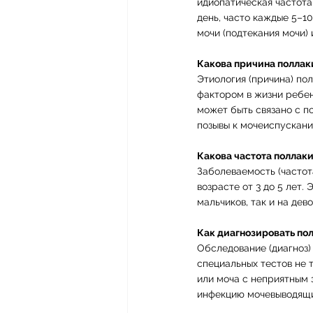
идиопатическая частота
день, часто каждые 5–1
мочи (подтекания мочи)
Какова причина полла
Этиология (причина) по
фактором в жизни ребен
может быть связано с п
позывы к мочеиспускани
Какова частота поллак
Заболеваемость (частот
возрасте от 3 до 5 лет.
мальчиков, так и на дев
Как диагнозировать по
Обследование (диагноз)
специальных тестов не т
или моча с неприятным 
инфекцию мочевыводящи