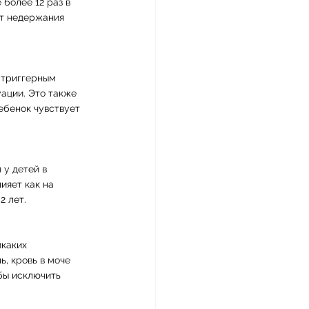
более 12 раз в 
ет недержания 
 триггерным 
ации. Это также 
ебенок чувствует 
у детей в 
ияет как на 
2 лет.
каких 
ь, кровь в моче 
бы исключить 