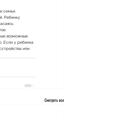
и семьи. 
й. Ребенку 
асаясь 
тое 
бые возможные 
. Если у ребенка 
сстройства или 
Смотреть все