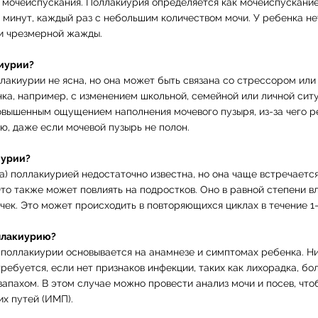
 мочеиспускания. Поллакиурия определяется как мочеиспускание 
0 минут, каждый раз с небольшим количеством мочи. У ребенка н
 и чрезмерной жажды.
киурии?
ллакиурии не ясна, но она может быть связана со стрессором или
ка, например, с изменением школьной, семейной или личной ситу
овышенным ощущением наполнения мочевого пузыря, из-за чего р
ю, даже если мочевой пузырь не полон.
иурии?
а) поллакиурией недостаточно известна, но она чаще встречается 
 Это также может повлиять на подростков. Оно в равной степени вл
очек. Это может происходить в повторяющихся циклах в течение 1-
ллакиурию?
 поллакиурии основывается на анамнезе и симптомах ребенка. Ни
ребуется, если нет признаков инфекции, таких как лихорадка, бол
запахом. В этом случае можно провести анализ мочи и посев, что
х путей (ИМП).