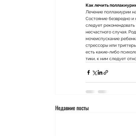
Как лечить поллакиури
Лечение поллакиурии на
Состояние безвредно и 
следует рекомендовать 
несчастного случая. Ро
мочеиспускание ребенка
стрессоры или триггеры
есть какие-либо психол
тики, к ним следует от
Недавние посты