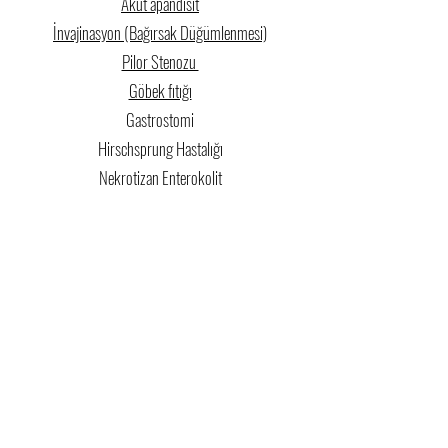
Akut apandisit
İnvajinasyon (Bağırsak Düğümlenmesi)
Pilor Stenozu
Göbek fıtığı
Gastrostomi
Hirschsprung Hastalığı
Nekrotizan Enterokolit
Omfalosel
Anorektal Hastalıklar
Rektal apse
Anal Fistül
Anal Fissür
Hidronefroz
Üreteropelvik Bileşke Darlığı
Posterior Üretral Valf
Vezikoüreteral Reflü