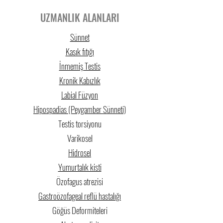
UZMANLIK ALANLARI
Sünnet
Kasık fıtığı
İnmemiş Testis
Kronik Kabızlık
Labial Füzyon
Hipospadias (Peygamber Sünneti)
Testis torsiyonu
Varikosel
Hidrosel
Yumurtalık kisti
Özofagus atrezisi
Gastroözofageal reflü hastalığı
Göğüs Deformiteleri